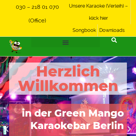
Unsere Karaoke (Verleih) –
030 – 218 01 070
klick hier
(Office)
Songbook
Downloads
Herzlich
Willkommen
in der Green Mango
Karaokebar Berlin