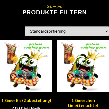
2
€
—
7
€
PRODUKTE FILTERN
1 Eimer Eis (Zubestellung)
1 Eimerchen
Limettenachtel
2,00
€
inkl. MwSt