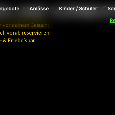
N UND VORBES
ngebote
Anlässe
Kinder / Schüler
So
Re
n vor deinem Besuch:
ch vorab reservieren –
 & Erlebnisbar.