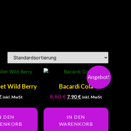
Angebot!
let Wild Berry
Bacardi Cola
€
8,50
€
7,90
€
inkl. MwSt
inkl. MwSt
N DEN
IN DEN
ENKORB
WARENKORB