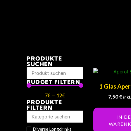
PRODUKTE
SUCHEN
BUDGET FILTERN
1 Glas Aper
7
€
—
12
€
7,50
€
ink
PRODUKTE
FILTERN
IN D
WAREN
Diverse Longdrinks