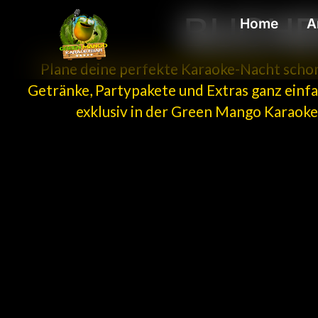
BUCHE
Home
A
Plane deine perfekte Karaoke-Nacht scho
Getränke, Partypakete und Extras ganz einfa
exklusiv in der Green Mango Karaoke-