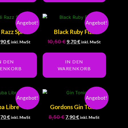
Angebot!
Angebot!
 Razz Sprite
Black Ruby Fizz
,90
€
10,50
€
9,70
€
inkl. MwSt
inkl. MwSt
N DEN
IN DEN
ENKORB
WARENKORB
Angebot!
Angebot!
a Libre
Gordons Gin Tonic
,70
€
8,50
€
7,90
€
inkl. MwSt
inkl. MwSt