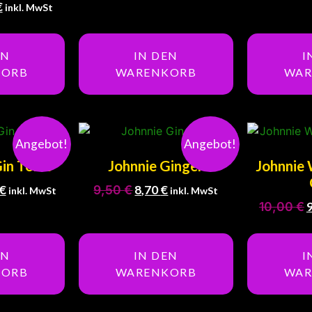
€
inkl. MwSt
EN
IN DEN
I
KORB
WARENKORB
WAR
Angebot!
Angebot!
in Tonic
Johnnie Ginger
Johnnie 
€
9,50
€
8,70
€
inkl. MwSt
inkl. MwSt
10,00
€
EN
IN DEN
I
KORB
WARENKORB
WAR