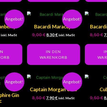
Angebot!
Angebot!
anberry
Bacardi Maracuja
Bacardi
€
9,00
€
8,30
€
8,50
€
7
inkl. MwSt
inkl. MwSt
EN
IN DEN
I
KORB
WARENKORB
WAR
Angebot!
Angebot!
Captain Morgan Cola
Cub
hire Gin
8,50
€
7,90
€
9,50
€
8
inkl. MwSt
c