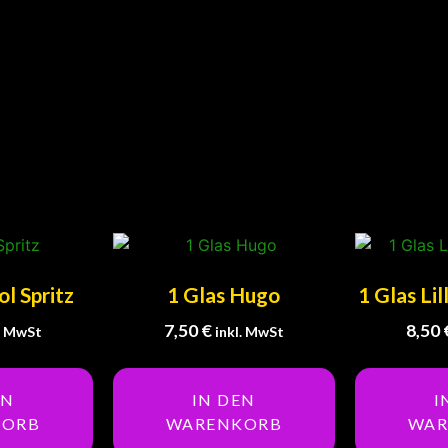
ol Spritz
1 Glas Hugo
1 Glas Lil
7,50
€
8,50
l. MwSt
inkl. MwSt
EN
IN DEN
I
KORB
WARENKORB
WAR