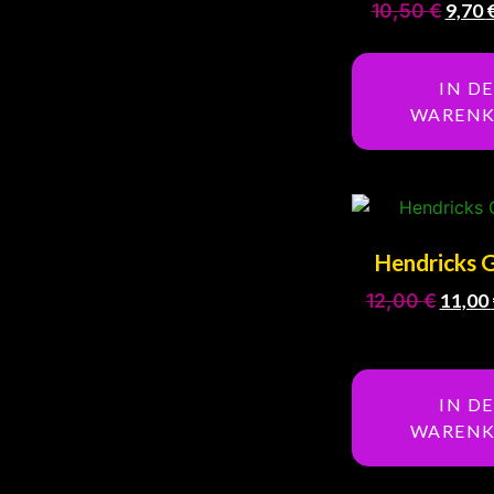
10,50
€
9,70
IN D
WAREN
Hendricks G
12,00
€
11,00
IN D
WAREN