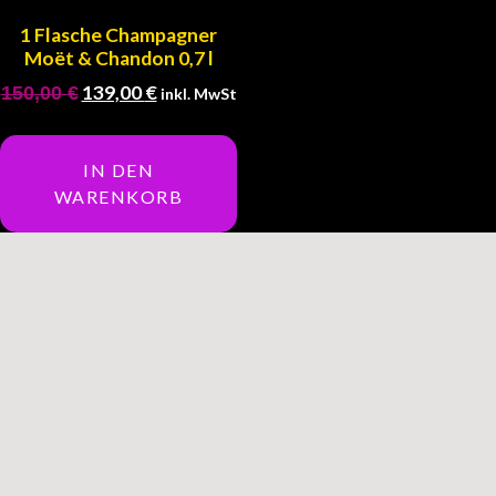
1 Flasche Champagner
Moët & Chandon 0,7 l
139,00
€
150,00
€
inkl. MwSt
IN DEN
WARENKORB