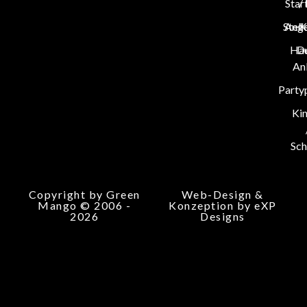
Star
/
Stel
Ang
K
Hau
D
An
Party
Ki
Sch
Copyright by Green
Web-Design &
Mango © 2006 -
Konzeption by eXP
2026
Designs