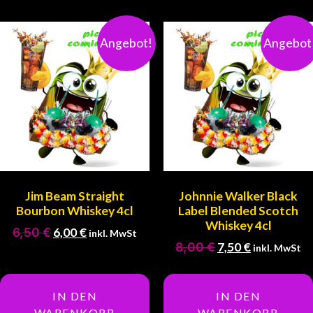
Angebot!
Angebot
Jim Beam Straight
Johnnie Walker Black
Bourbon Whiskey 4cl
Label Blended Scotch
Whiskey 4cl
6,50
€
6,00
€
inkl. MwSt
8,00
€
7,50
€
inkl. MwSt
IN DEN
IN DEN
WARENKORB
WARENKORB