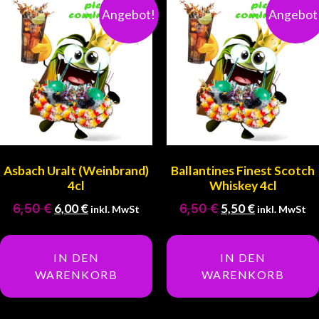
Angebot!
Angebot
Asbach Uralt (Weinbrand)
Ballantines Finest Scotch
4cl
Whiskey 4cl
6,50
€
6,00
€
6,50
€
5,50
€
inkl. MwSt
inkl. MwSt
IN DEN
IN DEN
WARENKORB
WARENKORB