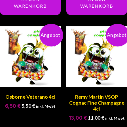
WARENKORB
WARENKORB
Angebot!
Angebot
Osborne Veterano 4cl
Remy Martin VSOP
Cognac Fine Champagne
6,50
€
5,50
€
inkl. MwSt
4cl
13,00
€
11,00
€
inkl. MwSt