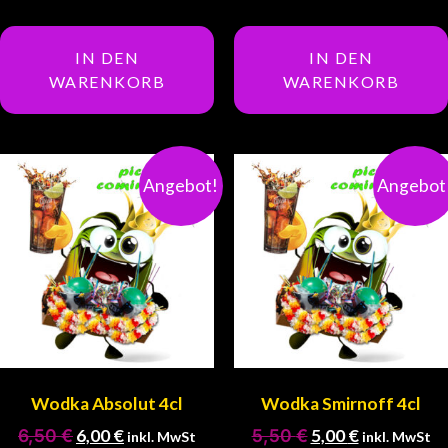
IN DEN
IN DEN
WARENKORB
WARENKORB
Angebot!
Angebot
Wodka Absolut 4cl
Wodka Smirnoff 4cl
6,50
€
6,00
€
5,50
€
5,00
€
inkl. MwSt
inkl. MwSt