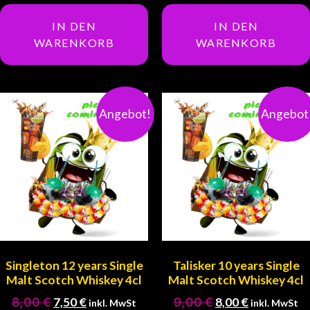
IN DEN
IN DEN
WARENKORB
WARENKORB
Angebot!
Angebot
Singleton 12 years Single
Talisker 10 years Single
Malt Scotch Whiskey 4cl
Malt Scotch Whiskey 4cl
8,00
€
7,50
€
9,00
€
8,00
€
inkl. MwSt
inkl. MwSt