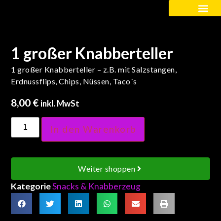
Kinder / Schüler
1 großer Knabberteller
1 großer Knabberteller – z.B. mit Salzstangen,
Erdnussflips, Chips, Nüssen, Taco´s
8,00
€
inkl. MwSt
In den Warenkorb
Weiter shoppen
Kategorie
Snacks & Knabberzeug