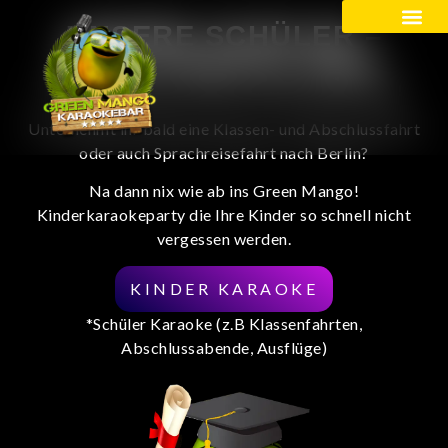
UNSERE SCHÜLER –
Kinder / Schüler
PARTYPAKETE 2026!
Im Green Mango sind ihre Schüler goldrichtig!
Unternehmt ihr bald eine Klassen- und Abschlussfahrt
oder auch Sprachreisefahrt nach Berlin?
Na dann nix wie ab ins Green Mango!
Kinderkaraokeparty die Ihre Kinder so schnell nicht
vergessen werden.
KINDER KARAOKE
*Schüler Karaoke (z.B Klassenfahrten,
Abschlussabende, Ausflüge)