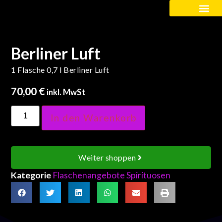
Kinder / Schüler
Berliner Luft
1 Flasche 0,7 l Berliner Luft
70,00
€
inkl. MwSt
In den Warenkorb
Weiter shoppen
Kategorie
Flaschenangebote Spirituosen