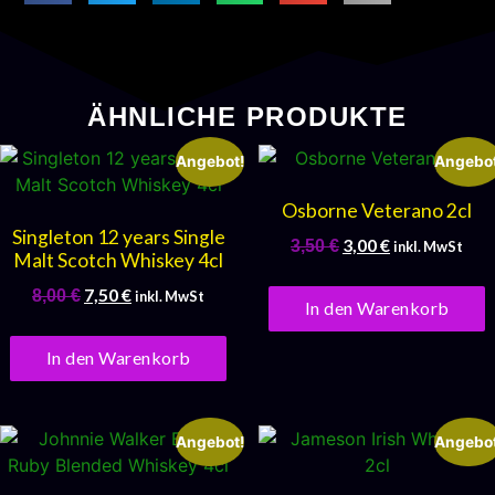
ÄHNLICHE PRODUKTE
Angebot!
Angebot
Osborne Veterano 2cl
Singleton 12 years Single
3,00
€
3,50
€
inkl. MwSt
Malt Scotch Whiskey 4cl
7,50
€
8,00
€
inkl. MwSt
In den Warenkorb
In den Warenkorb
Angebot!
Angebot