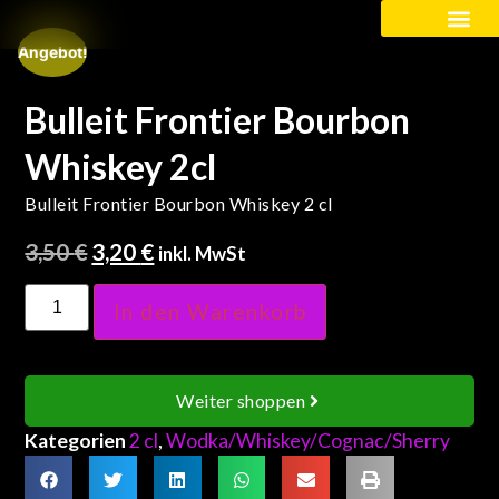
Angebot!
Kinder / Schüler
Bulleit Frontier Bourbon
Whiskey 2cl
Bulleit Frontier Bourbon Whiskey 2 cl
3,50
€
3,20
€
inkl. MwSt
In den Warenkorb
Weiter shoppen
Kategorien
2 cl
,
Wodka/Whiskey/Cognac/Sherry