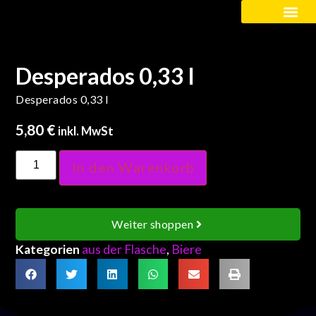
Kinder / Schüler
Desperados 0,33 l
Desperados 0,33 l
5,80
€
inkl. MwSt
In den Warenkorb
Weiter shoppen
Kategorien
aus der Flasche
,
Biere