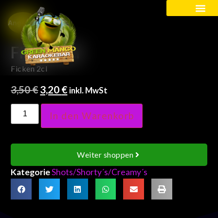
Angebot!
Kinder / Schüler
Ficken 2cl
Ficken 2cl
3,50
€
3,20
€
inkl. MwSt
In den Warenkorb
Weiter shoppen
Kategorie
Shots/Shorty´s/Creamy´s