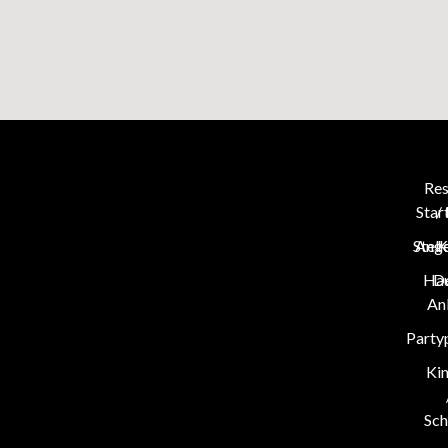
Res
Star
/
Stel
Ang
K
Hau
D
An
Party
Ki
Sch