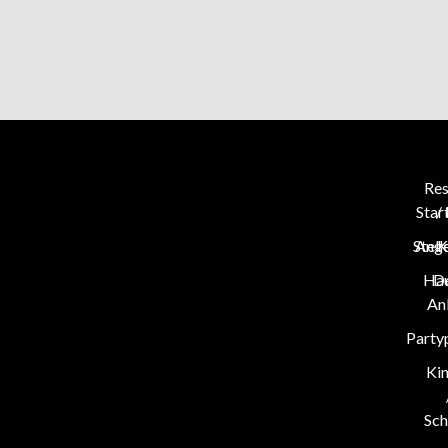
Res
Star
/
Stel
Ang
K
Hau
D
An
Party
Ki
Sch