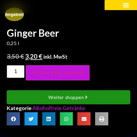
Angebot!
Kinder / Schüler
Ginger Beer
0,25 l
3,50
€
3,20
€
inkl. MwSt
In den Warenkorb
Weiter shoppen
Kategorie
Alkoholfreie Getränke