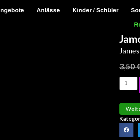
ngebote
Anlässe
Kinder / Schüler
So
R
Jame
Jameso
3,50
Weit
Kategor