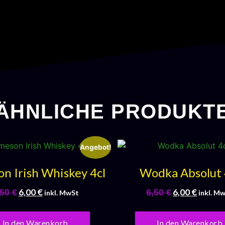
ÄHNLICHE PRODUKT
Angebot!
n Irish Whiskey 4cl
Wodka Absolut 
6,00
€
6,00
€
,50
€
6,50
€
inkl. MwSt
inkl. M
In den Warenkorb
In den Warenkorb