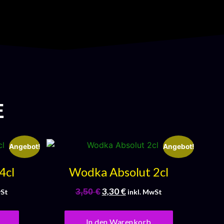
E
Angebot!
Angebot!
4cl
Wodka Absolut 2cl
3,30
€
3,50
€
wSt
inkl. MwSt
In den Warenkorb