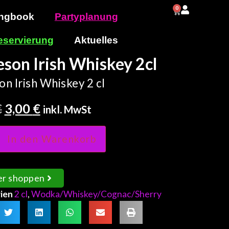
0
0,00
€
ngbook
Partyplanung
eservierung
Aktuelles
son Irish Whiskey 2cl
n Irish Whiskey 2 cl
€
3,00
€
inkl. MwSt
In den Warenkorb
er shoppen
ien
2 cl
,
Wodka/Whiskey/Cognac/Sherry