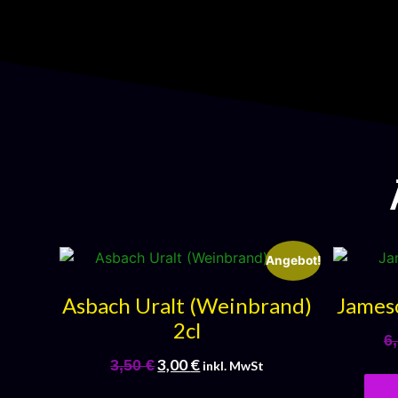
Angebot!
Asbach Uralt (Weinbrand)
Jameso
2cl
6
3,00
€
3,50
€
inkl. MwSt