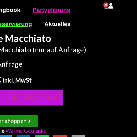
0
0,00
€
ngbook
Partyplanung
eservierung
Aktuelles
e Macchiato
Macchiato (nur auf Anfrage)
Anfrage
€
inkl. MwSt
In den Warenkorb
er shoppen
ie
Warme Getränke