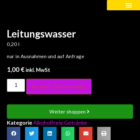
Kinder / Schüler
Leitungswasser
0,20 l
nur in Ausnahmen und auf Anfrage
1,00
€
inkl. MwSt
In den Warenkorb
Weiter shoppen
Kategorie
Alkoholfreie Getränke