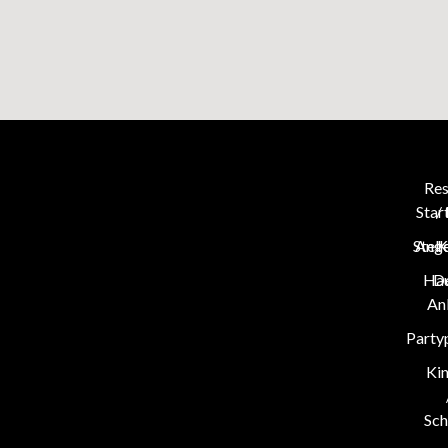
Res
Star
/
Stel
Ang
K
Hau
D
An
Party
Ki
Sch