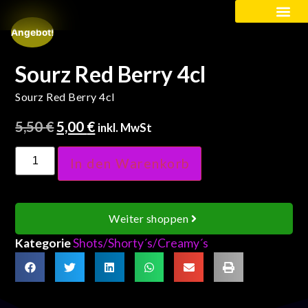
Angebot!
Kinder / Schüler
Sourz Red Berry 4cl
Sourz Red Berry 4cl
5,50
€
5,00
€
inkl. MwSt
In den Warenkorb
Weiter shoppen
Kategorie
Shots/Shorty´s/Creamy´s