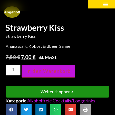
Angebot!
Kinder / Schüler
Strawberry Kiss
Strawberry Kiss
Ananassaft, Kokos, Erdbeer, Sahne
7,50
€
7,00
€
inkl. MwSt
In den Warenkorb
Weiter shoppen
Kategorie
Alkoholfreie Cocktails/Longdrinks