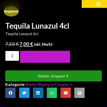
Angebot!
Kinder / Schüler
Tequila Lunazul 4cl
Tequila Lunazul 4cl
7,50
€
7,00
€
inkl. MwSt
In den Warenkorb
Weiter shoppen
Kategorie
Shots/Shorty´s/Creamy´s