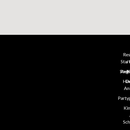
Res
Star
/
Stel
Ang
K
Hau
D
An
Party
Ki
Sch