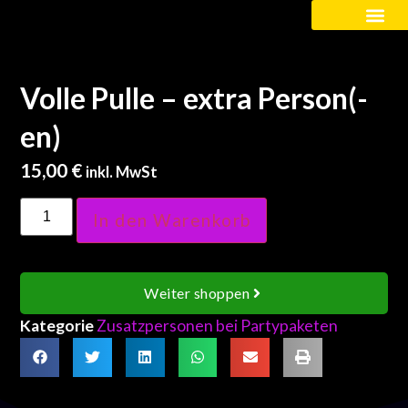
Kinder / Schüler
Volle Pulle – extra Person(-
en)
15,00
€
inkl. MwSt
In den Warenkorb
Weiter shoppen
Kategorie
Zusatzpersonen bei Partypaketen