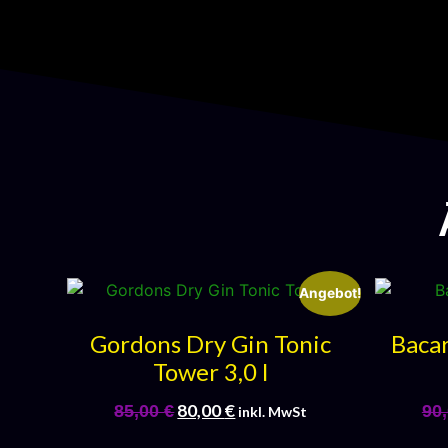
Angebot!
Gordons Dry Gin Tonic
Baca
Tower 3,0 l
80,00
€
85,00
€
90
inkl. MwSt