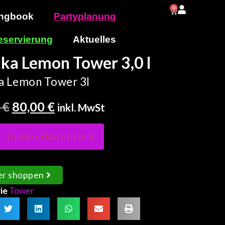
0
0,00
€
ngbook
Partyplanung
eservierung
Aktuelles
a Lemon Tower 3,0 l
 Lemon Tower 3l
0
€
80,00
€
inkl. MwSt
In den Warenkorb
er shoppen
ie
Tower