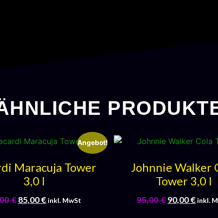
ÄHNLICHE PRODUKT
Angebot!
rdi Maracuja Tower
Johnnie Walker 
3,0 l
Tower 3,0 l
85,00
€
90,00
€
,00
€
95,00
€
inkl. MwSt
inkl. 