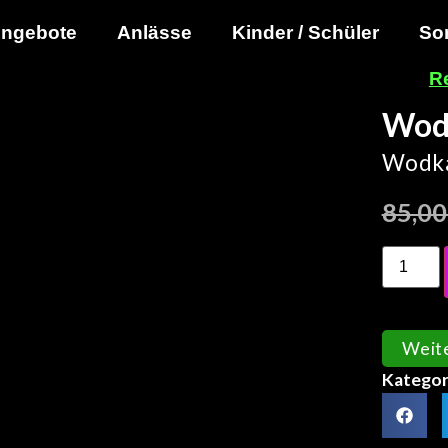
ngebote
Anlässe
Kinder / Schüler
So
R
Wodk
Wodka
85,0
Weit
Kategor