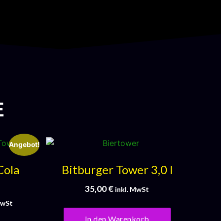
E
Angebot!
Cola
Bitburger Tower 3,0 l
35,00
€
inkl. MwSt
MwSt
In den Warenkorb