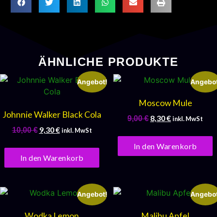
ÄHNLICHE PRODUKTE
Angebot!
Angebot
Moscow Mule
Johnnie Walker Black Cola
8,30
€
9,00
€
inkl. MwSt
9,30
€
10,00
€
inkl. MwSt
In den Warenkorb
In den Warenkorb
Angebot!
Angebot
Wodka Lemon
Malibu Apfel