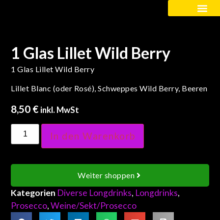
Kinder / Schüler
1 Glas Lillet Wild Berry
1 Glas Lillet Wild Berry
Lillet Blanc (oder Rosé)
, Schweppes Wild Berry, Beeren
8,50
€
inkl. MwSt
In den Warenkorb
Weiter shoppen
Kategorien
Diverse Longdrinks
,
Longdrinks
,
Prosecco
,
Weine/Sekt/Prosecco