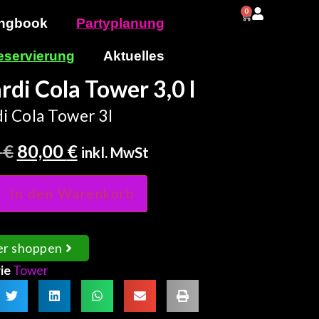
0
0,00
€
ngbook
Partyplanung
eservierung
Aktuelles
rdi Cola Tower 3,0 l
i Cola Tower 3l
0
€
80,00
€
inkl. MwSt
In den Warenkorb
er shoppen
ie
Tower