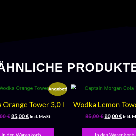
ÄHNLICHE PRODUKT
Angebot!
Orange Tower 3,0 l
Wodka Lemon Tower
85,00
€
80,00
€
,00
€
85,00
€
inkl. MwSt
inkl. 
In den Warenkorb
In den Warenkorb