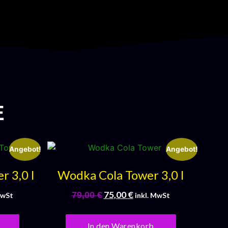
E
Angebot!
Angebot!
 3,0 l
Wodka Cola Tower 3,0 l
75,00
€
79,00
€
MwSt
inkl. MwSt
In den Warenkorb