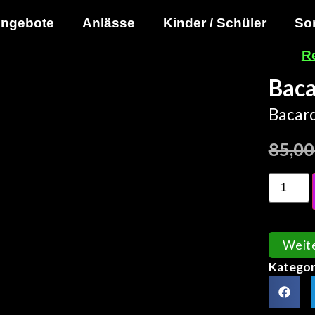
ngebote
Anlässe
Kinder / Schüler
So
R
Baca
Bacard
85,0
Weit
Kategor