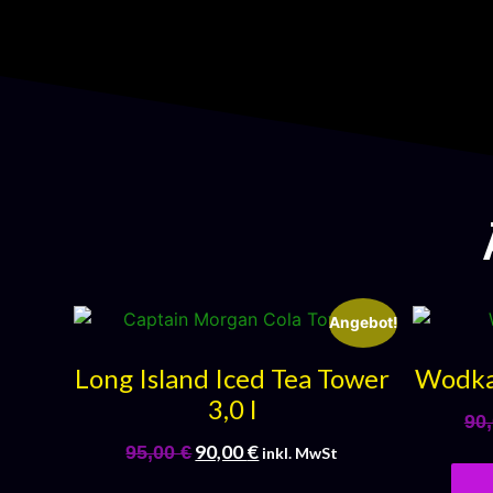
Angebot!
Long Island Iced Tea Tower
Wodka 
3,0 l
90
90,00
€
95,00
€
inkl. MwSt