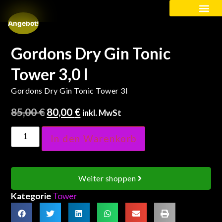
Angebot!
Kinder / Schüler
Gordons Dry Gin Tonic
Tower 3,0 l
Gordons Dry Gin Tonic Tower 3l
85,00
€
80,00
€
inkl. MwSt
In den Warenkorb
Weiter shoppen
Kategorie
Tower