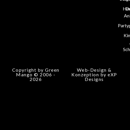
Hau
D
An
Party
Ki
Sch
Copyright by Green
Web-Design &
Mango © 2006 -
Konzeption by eXP
2026
Designs