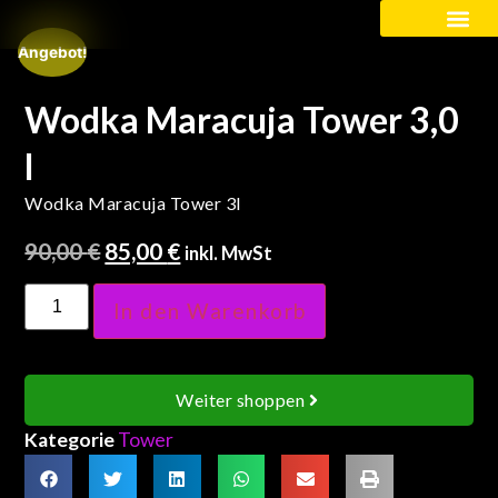
Angebot!
Kinder / Schüler
Wodka Maracuja Tower 3,0
l
Wodka Maracuja Tower 3l
90,00
€
85,00
€
inkl. MwSt
In den Warenkorb
Weiter shoppen
Kategorie
Tower