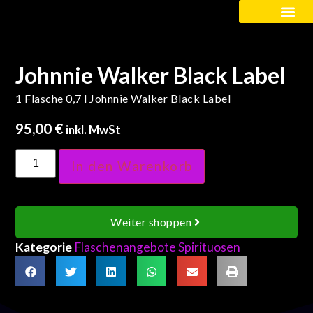
Kinder / Schüler
Johnnie Walker Black Label
1 Flasche 0,7 l Johnnie Walker Black Label
95,00
€
inkl. MwSt
In den Warenkorb
Weiter shoppen
Kategorie
Flaschenangebote Spirituosen