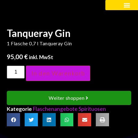
Kinder / Schüler
Tanqueray Gin
1 Flasche 0,7 l Tanqueray Gin
95,00
€
inkl. MwSt
In den Warenkorb
Weiter shoppen
Kategorie
Flaschenangebote Spirituosen