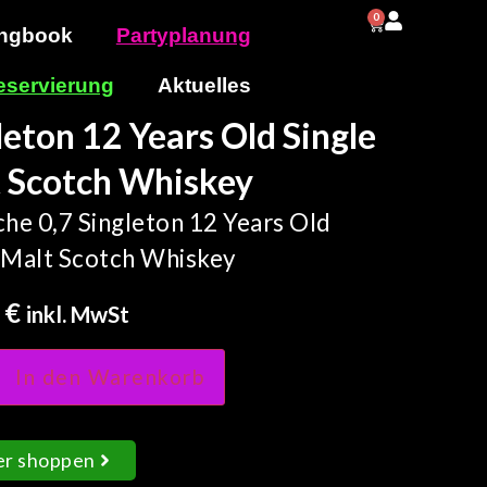
0
0,00
€
ngbook
Partyplanung
eservierung
Aktuelles
leton 12 Years Old Single
 Scotch Whiskey
che 0,7 Singleton 12 Years Old
 Malt Scotch Whiskey
0
€
inkl. MwSt
In den Warenkorb
er shoppen