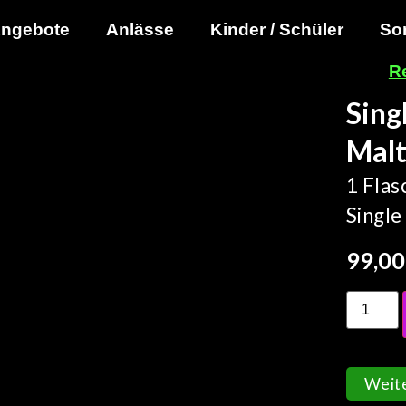
ngebote
Anlässe
Kinder / Schüler
So
R
Sing
Malt
1 Flas
Single
99,0
Weit