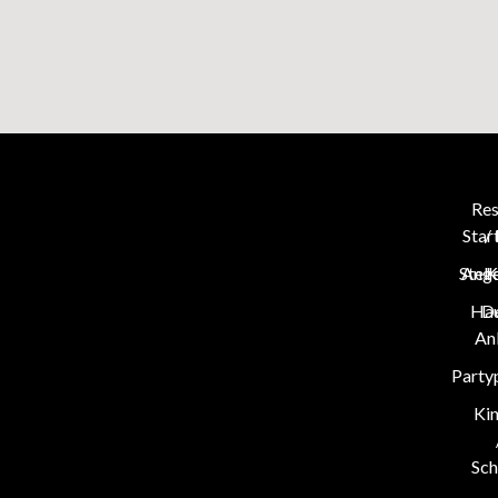
Res
Star
/
Stel
Ang
K
Hau
D
An
Party
Ki
Sch