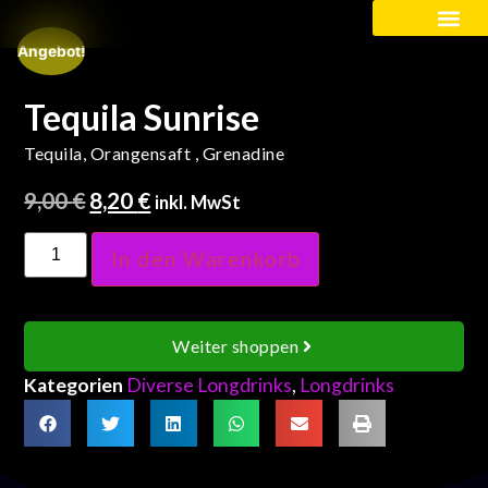
Angebot!
Kinder / Schüler
Tequila Sunrise
Tequila, Orangensaft , Grenadine
9,00
€
8,20
€
inkl. MwSt
In den Warenkorb
Weiter shoppen
Kategorien
Diverse Longdrinks
,
Longdrinks