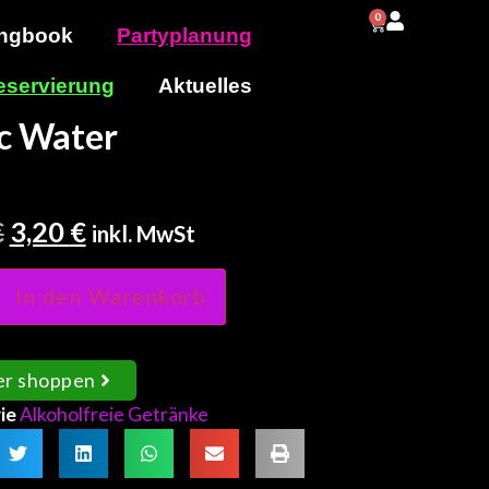
0
0,00
€
ngbook
Partyplanung
eservierung
Aktuelles
c Water
€
3,20
€
inkl. MwSt
In den Warenkorb
er shoppen
ie
Alkoholfreie Getränke