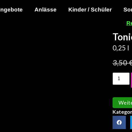
ngebote
Anlässe
Kinder / Schüler
So
R
Toni
0,25 l
3,50
Weit
Kategor