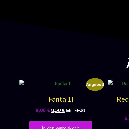
Angebot!
Fanta 1l
Red
8,50
€
9,00
€
inkl. MwSt
5
In den Warenkorb