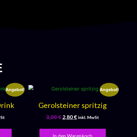
E
Angebot!
Angebot!
Drink
Gerolsteiner spritzig
2,80
€
3,00
€
wSt
inkl. MwSt
In den Warenkorb