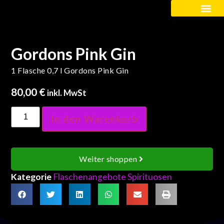
Kinder / Schüler
Gordons Pink Gin
1 Flasche 0,7 l Gordons Pink Gin
80,00
€
inkl. MwSt
In den Warenkorb
Weiter shoppen
Kategorie
Flaschenangebote Spirituosen